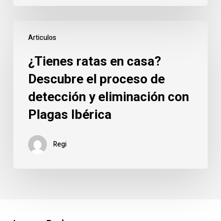
¿Tienes
Articulos
ratas
en
¿Tienes ratas en casa?
casa?
Descubre el proceso de
Descubre
detección y eliminación con
el
proceso
Plagas Ibérica
de
detección
Regi
y
eliminación
con
Plagas
Ibérica