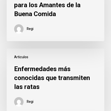
para los Amantes de la
para
Buena Comida
los
Amantes
de
Regi
la
Buena
Comida
Enfermedades
Articulos
más
conocidas
Enfermedades más
que
conocidas que transmiten
transmiten
las ratas
las
ratas
Regi