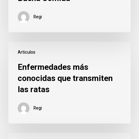
Amantes
de
Regi
la
Buena
Comida
Enfermedades
Articulos
más
conocidas
Enfermedades más
que
conocidas que transmiten
transmiten
las ratas
las
ratas
Regi
¿Tienes