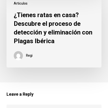
Articulos
ratas
en
¿Tienes ratas en casa?
casa?
Descubre el proceso de
Descubre
detección y eliminación con
el
proceso
Plagas Ibérica
de
detección
Regi
y
eliminación
con
Plagas
Ibérica
Leave a Reply