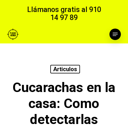
Skip
Llámanos gratis al
910
to
14 97 89
main
content
Menu
Articulos
Cucarachas en la
casa: Como
detectarlas