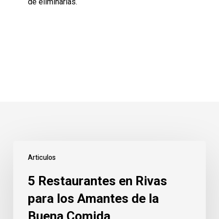
de eliminarlas.
5
Articulos
Restaurantes
en
5 Restaurantes en Rivas
Rivas
para los Amantes de la
para
Buena Comida
los