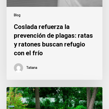
buscan
refugio
Blog
con
Coslada refuerza la
el
frío
prevención de plagas: ratas
y ratones buscan refugio
con el frío
Tatiana
Control
de
plagas