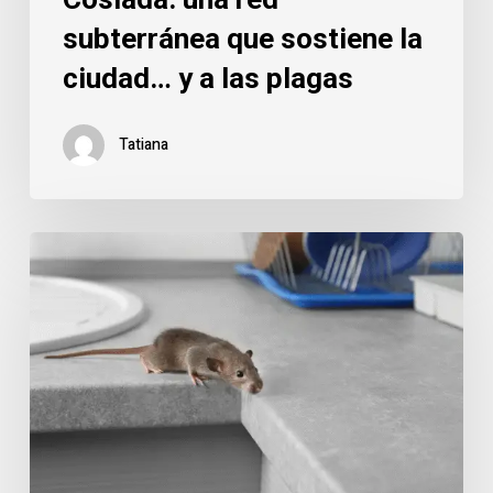
subterránea que sostiene la
ciudad… y a las plagas
Tatiana
Coslada
refuerza
la
prevención
de
plagas:
ratas
y
ratones