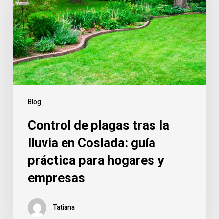
tras
la
lluvia
en
Coslada:
guía
práctica
para
Blog
hogares
Control de plagas tras la
y
empresas
lluvia en Coslada: guía
práctica para hogares y
empresas
Tatiana