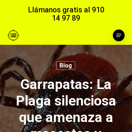
Skip
Llámanos gratis al
910
to
14 97 89
main
content
Menu
Blog
Garrapatas: La
Plaga silenciosa
que amenaza a